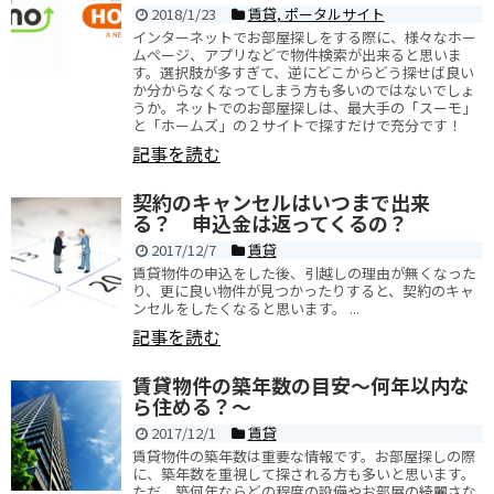
2018/1/23
賃貸
,
ポータルサイト
インターネットでお部屋探しをする際に、様々なホー
ムページ、アプリなどで物件検索が出来ると思いま
す。選択肢が多すぎて、逆にどこからどう探せば良い
か分からなくなってしまう方も多いのではないでしょ
うか。ネットでのお部屋探しは、最大手の「スーモ」
と「ホームズ」の２サイトで探すだけで充分です！
記事を読む
契約のキャンセルはいつまで出来
る？ 申込金は返ってくるの？
2017/12/7
賃貸
賃貸物件の申込をした後、引越しの理由が無くなった
り、更に良い物件が見つかったりすると、契約のキャ
ンセルをしたくなると思います。 ...
記事を読む
賃貸物件の築年数の目安～何年以内な
ら住める？～
2017/12/1
賃貸
賃貸物件の築年数は重要な情報です。お部屋探しの際
に、築年数を重視して探される方も多いと思います。
ただ、築何年ならどの程度の設備やお部屋の綺麗さな