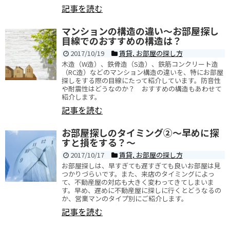
記事を読む
マンションの構造の違い～お部屋探し
目線でのおすすめの構造は？
2017/10/19
賃貸
,
お部屋の探し方
木造（W造）、鉄骨造（S造）、鉄筋コンクリート造
（RC造）などのマンション構造の違いを、特にお部屋
探しをする際の目線にたって紹介しています。防音性
や耐震性はどうなのか？ おすすめの構造もあわせて
紹介します。
記事を読む
お部屋探しのタイミング②～早めに探
すと損をする？～
2017/10/17
賃貸
,
お部屋の探し方
お部屋探しは、早すぎても遅すぎても良いお部屋は見
つかりづらいです。また、来店のタイミングによっ
て、不動産屋の対応も大きく変わってきてしまいま
す。早め、遅めに不動産屋に探しに行くとどうなるの
か、営業マンのタイプ別にご紹介します。
記事を読む