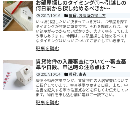
お部屋探しのタイミング①～引越しの
何日前から探し始めるべきか～
2017/10/16
賃貸
,
お部屋の探し方
いつ頃引越したいか決まっている方は、お部屋を探す
タイミングが非常に重要です。それを間違えれば、良
い部屋がみつからないばかりか、大きく損をしてしま
う事もあります。今回は、お部屋探しを始めるベスト
なタイミングはいつかについてご紹介していきます。
記事を読む
賃貸物件の入居審査について～審査基
準や日数、申込時の注意点は？～
2017/10/14
賃貸
,
審査
現役不動産営業マンが、賃貸物件の入居審査について
ご紹介しています。審査基準や要する日数、また、申
込書を記入する際の注意点などを詳しくお伝えしてい
ます。物件を申し込む前に是非ご一読下さい。
記事を読む