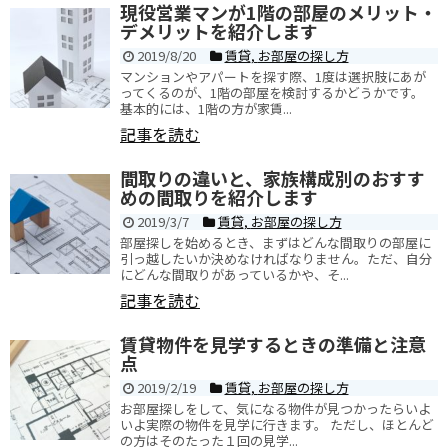
現役営業マンが1階の部屋のメリット・
デメリットを紹介します
2019/8/20
賃貸
,
お部屋の探し方
マンションやアパートを探す際、1度は選択肢にあが
ってくるのが、1階の部屋を検討するかどうかです。
基本的には、1階の方が家賃...
記事を読む
間取りの違いと、家族構成別のおすす
めの間取りを紹介します
2019/3/7
賃貸
,
お部屋の探し方
部屋探しを始めるとき、まずはどんな間取りの部屋に
引っ越したいか決めなければなりません。ただ、自分
にどんな間取りがあっているかや、そ...
記事を読む
賃貸物件を見学するときの準備と注意
点
2019/2/19
賃貸
,
お部屋の探し方
お部屋探しをして、気になる物件が見つかったらいよ
いよ実際の物件を見学に行きます。 ただし、ほとんど
の方はそのたった１回の見学...